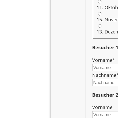
11. Okto
Künstler
15. Nove
Schauspieler-Rezitatoren
13. Deze
Besucher 
Madeleine Milojcic
Pflichtfeld
Vorname
*
Pflichtfeld
Nachname
Regina Schrott
Besucher 
Musiker
Vorname