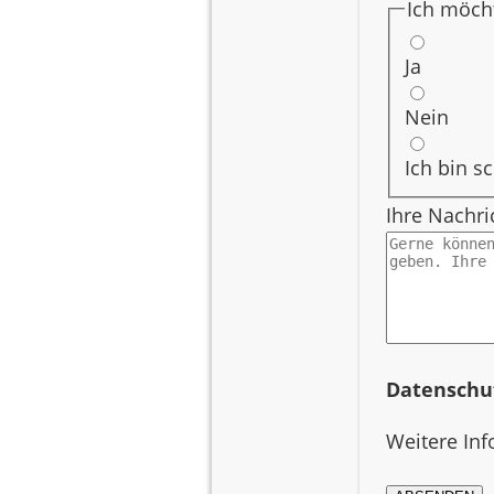
Eintrag in Newsletter
Pflichtfel
Ich möch
Ja
Austrag aus Newsletter
Nein
Ich bin s
Ihre Nachri
Datenschu
Weitere Inf