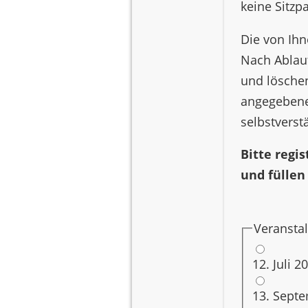
keine Sitzp
Literatur im Salon
Die von Ihn
Nach Ablau
Kultur im Rheinland
und löschen
angegebene
selbstverst
Registrierung für
Veranstaltungen
Bitte regi
und füllen
Rückblende auf Highlights
Pflichtfel
Veranstal
12. Juli 
Neuigkeiten
13. Septe